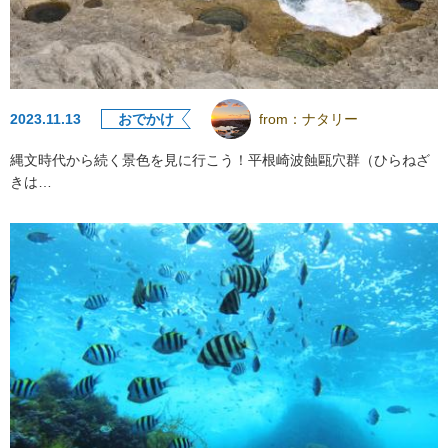
2023.11.13
おでかけ
from：
ナタリー
縄文時代から続く景色を見に行こう！平根崎波蝕甌穴群（ひらねざ
きは…