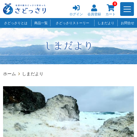
0
ログイン
会員登録
カート
さどっさりとは
商品一覧
さどっさりストーリー
しまだより
お問合せ
ホーム
しまだより