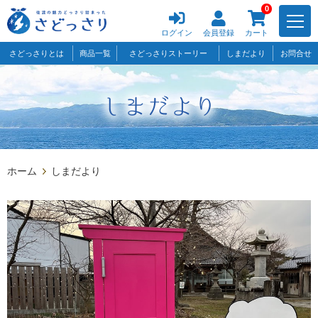
0
ログイン
会員登録
カート
さどっさりとは
商品一覧
さどっさりストーリー
しまだより
お問合せ
ホーム
しまだより