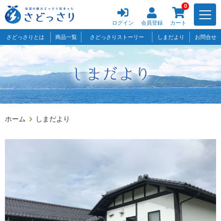
0
ログイン
会員登録
カート
さどっさりとは
商品一覧
さどっさりストーリー
しまだより
お問合せ
ホーム
しまだより