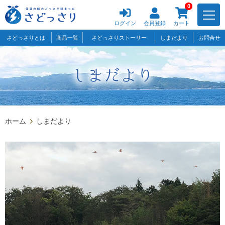
0
ログイン
会員登録
カート
さどっさりとは
商品一覧
さどっさりストーリー
しまだより
お問合せ
ホーム
しまだより