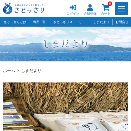
0
ログイン
会員登録
カート
さどっさりとは
商品一覧
さどっさりストーリー
しまだより
お問合せ
ホーム
しまだより