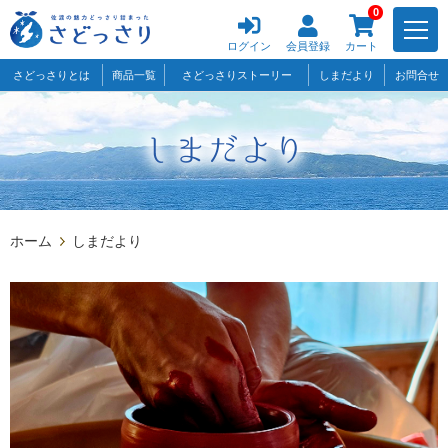
0
ログイン
会員登録
カート
さどっさりとは
商品一覧
さどっさりストーリー
しまだより
お問合せ
ホーム
しまだより