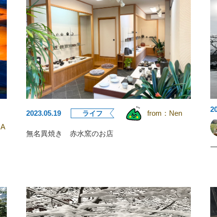
2
2023.05.19
from：
Nen
ライフ
A
無名異焼き 赤水窯のお店