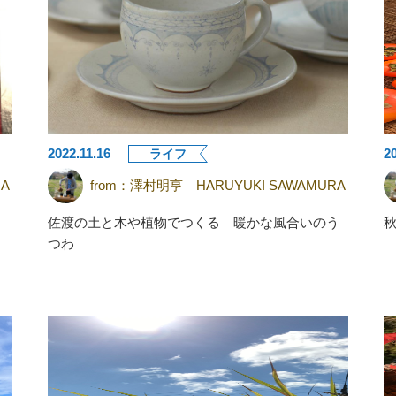
2022.11.16
2
ライフ
A
from：
澤村明亨 HARUYUKI SAWAMURA
佐渡の土と木や植物でつくる 暖かな風合いのう
つわ