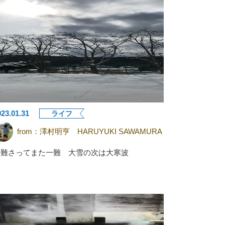
023.01.31
ライフ
from：
澤村明亨 HARUYUKI SAWAMURA
一難さってまた一難 大雪の次は大寒波