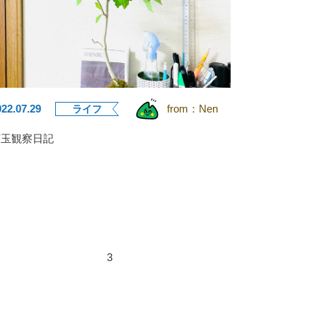
022.07.29
from：
Nen
ライフ
苔玉観察日記
3