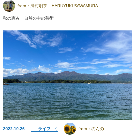
from：
澤村明亨 HARUYUKI SAWAMURA
秋の恵み 自然の中の芸術
2022.10.26
ライフ
from：
のんの