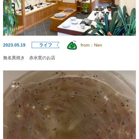
2023.05.19
ライフ
from：
Nen
無名異焼き 赤水窯のお店