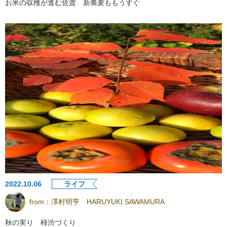
お米の収穫が進む佐渡 新蕎麦ももうすぐ
2022.10.06
ライフ
from：
澤村明亨 HARUYUKI SAWAMURA
秋の実り 柿渋づくり