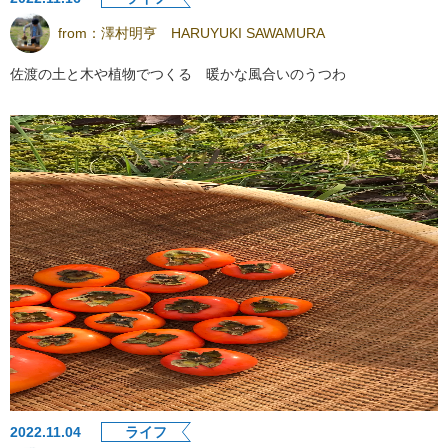
from：
澤村明亨 HARUYUKI SAWAMURA
佐渡の土と木や植物でつくる 暖かな風合いのうつわ
2022.11.04
ライフ