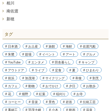
相川
南佐渡
新穂
タグ
# 日本酒
# お土産
# 旅館
# 海鮮
# 佐渡汽船
# 朱鷺
# 筵場
# イベント
# アート
# グルメ
# YouTube
# エンタメ
# 田舎暮らし
# キャンプ
# アウトドア
# ライブ
# 定食
# 夏
# ひまわり
# 前浜
# 加茂湖
# サイクリング
# 和食
# 割烹
# カフェ
# 動物
# おでかけ
# 夕日
# お散歩
# 花
# 畑野
# 紅葉
# 稲刈り
# お寺
# コーヒー
# 音楽
# 景色
# 岩首
# 伝統工芸
# 藁細工
# 羽茂大崎
# 小木
# 映画
# 温泉