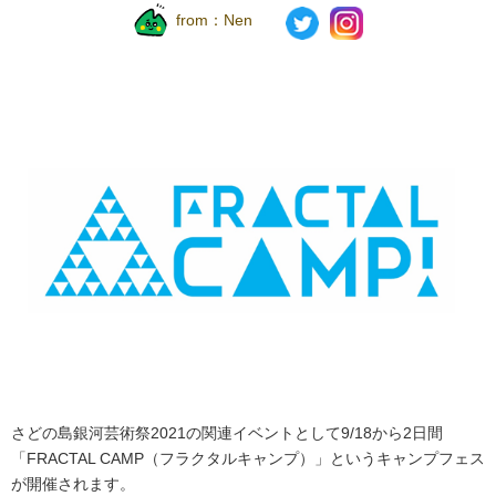
from：
Nen
さどの島銀河芸術祭
2021
の関連イベントとして
9/18
から
2
日間
「
FRACTAL CAMP
（フラクタルキャンプ）」というキャンプフェス
が開催されます。