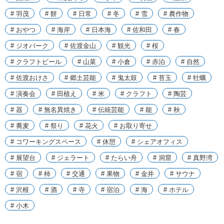
# 羽茂
# 餅
# 日常
# 冬
# 雪
# 農作物
# おやつ
# 海岸
# 日本海
# 佐和田
# 春
# ジオパーク
# 佐渡金山
# 観光
# 桜
# クラフトビール
# 山菜
# 小倉
# 赤泊
# 自然
# 佐渡おけさ
# 郷土芸能
# 鬼太鼓
# 苔玉
# 牡蠣
# 演奏会
# 田植え
# 米
# クラフト
# 陶芸
# 器
# 無名異焼き
# 伝統芸能
# 能
# 秋
# 蕎麦
# 祭り
# 花火
# お取り寄せ
# コワーキングスペース
# 休憩
# シェアオフィス
# 展望台
# ジェラート
# たらい舟
# 洞窟
# 真野湾
# 宿
# 柿
# 交通
# 果物
# 金井
# サウナ
# 沢根
# 酒
# 寺
# 宿泊
# 海
# ホテル
# 小木